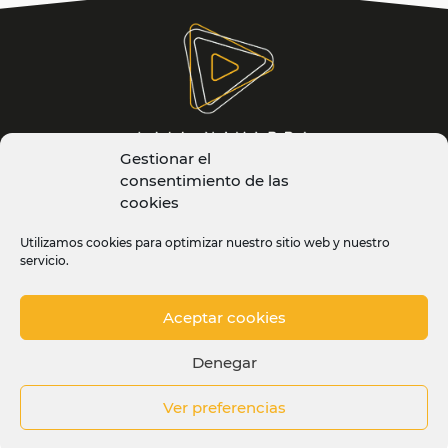
Gestionar el
consentimiento de las
cookies
© Laia Navarra 2026. Todos los derechos reservados
Utilizamos cookies para optimizar nuestro sitio web y nuestro
servicio.
Aviso Legal
·
Política de Cookies
·
Política de
Privacidad
Aceptar cookies
WEB HECHA CON EL
Denegar
Ver preferencias