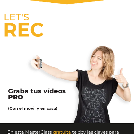
LET'S
REC
Graba tus vídeos
PRO
(Con el móvil y en casa)
En esta MasterClass
gratuita
te doy las claves para